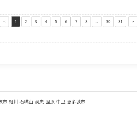
<
1
2
3
4
5
6
7
8
...
30
31
>
峡市
银川
石嘴山
吴忠
固原
中卫
更多城市